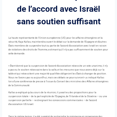
de l’accord avec Israël
sans soutien suffisant
La haute représentante de l'Union européenne (UE) pour les affaires étrangères et la
sécurité, Kaja Kallas, maintiendra ouvert le débat sur la demande de l'Espagne et d'autres
États membres de suspendre tout ou partie de l'accord d'association avec Israël en raison
de violations des droits de l'homme, estimant qu'il n'y a pas suffisamment de soutien pour
cette demande.
« Étant donné que la suspension de l'accord d'association nécessite un vote unanime, il n'y
a pas eu le soutien nécessaire dans la salle, et les mesures que nous avons déjà sur la
table et qui nécessitent une majorité qualifiée obligeront les États à changer de position.
Nous ne l'avons pas vu aujourd'hui, mais ces débats se poursuivront », a indiqué Kallas
lors d'une conférence de presse à l'issue du Conseil des ministres des Affaires étrangères
de la Communauté.
Kallas a expliqué qu'au cours de la réunion, il y avait eu des propositions pour la
suspension totale – de la part explicite de l'Espagne, de l'Irlande et de la Slovénie – ou une
suspension partielle – restreignant les concessions commerciales – de l'accord
d'association UE-Israël.
Dans le même temps, il a été suggéré de restreindre le commerce en provenance des