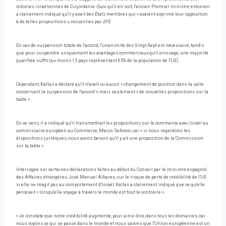
colonies israéliennes de Cisjordanie. Quoi qu'il en soit, l'ancien Premier ministre estonien
a clairement indiqué qu'il y avait des États membres qui « avaient exprimé leur opposition
à de telles propositions », recueillies par
EFE
.
En cas de suspension totale de l'accord, l'unanimité des Vingt-Sept est nécessaire, tandis
que pour suspendre uniquement les avantages commerciaux qu'il envisage, une majorité
qualifiée suffit (au moins 15 pays représentant 65% de la population de l'UE).
Cependant, Kallas a déclaré qu'il n'avait vu aucun « changement de position dans la salle
concernant la suspension de l'accord », mais seulement « de nouvelles propositions sur la
table ».
En ce sens, il a indiqué qu'il transmettrait les propositions sur le commerce avec Israël au
commissaire européen au Commerce, Maros Sefcovic, car « si nous regardons les
dispositions juridiques, nous avons besoin qu'il y ait une proposition de la Commission
sur la table ».
Interrogée sur certaines déclarations faites au début du Conseil par le ministre espagnol
des Affaires étrangères, José Manuel Albares, sur le risque de perte de crédibilité de l'UE
si elle ne réagit pas au comportement d'Israël, Kallas a clairement indiqué que ce qu'elle
percevait « lorsqu'elle voyage à travers le monde est tout le contraire ».
« Je constate que notre crédibilité augmente, pour ainsi dire, dans tous les domaines, car
nous voyons ce qui se passe dans le monde et nous savons que l'Union européenne est un