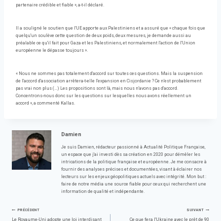
partenaire crédible et fiable », a-t-il déclaré.
Il a souligné le soutien que l'UE apporte aux Palestiniens et a assuré que « chaque fois que
quelqu'un soulève cette question de deux poids, deux mesures, je demande aussi au
préalable ce qu'il fait pour Gaza et les Palestiniens, et normalement l'action de l'Union
européenne le dépasse toujours ».
« Nous ne sommes pas totalement d'accord sur toutes ces questions. Mais la suspension
de l'accord d'association arrêtera-t-elle l'expansion en Cisjordanie ? Ce n'est probablement
pas vrai non plus (…) Les propositions sont là, mais nous n'avons pas d'accord.
Concentrons-nous donc sur les questions sur lesquelles nous avons réellement un
accord », a commenté Kallas.
Damien
Je suis Damien, rédacteur passionné à Actualité Politique Française,
un espace que j'ai investi dès sa création en 2020 pour démêler les
intrications de la politique française et européenne. Je me consacre à
fournir des analyses précises et documentées, visant à éclairer nos
lecteurs sur les enjeux géopolitiques actuels avec intégrité. Mon but :
faire de notre média une source fiable pour ceux qui recherchent une
information de qualité et indépendante.
Navigation
PRÉCÉDENT
SUIVANT
Le Royaume-Uni adopte une loi interdisant
Ce que fera l'Ukraine avec le prêt de 90