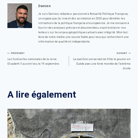
Damien
Je suis Damien, rédacteur passionné à Actualité Politique Française,
un espace que j'ai investi dès sa création en 2020 pour démêler les
intrications de la politique française et européenne. Je me consacre à
fournir des analyses précises et documentées, visant à éclairer nos
lecteurs sur les enjeux géopolitiques actuels avec intégrité. Mon but :
faire de notre média une source fiable pour ceux qui recherchent une
information de qualité et indépendante.
Navigation
PRÉCÉDENT
SUIVANT
Les funérailles nationales de la reine
La coalition conservatrice frôle le pouvoir en
Elizabeth II auront lieu le 19 septembre.
Suède avec une forte montée de l’extrême
de
droite
l’article
A lire également