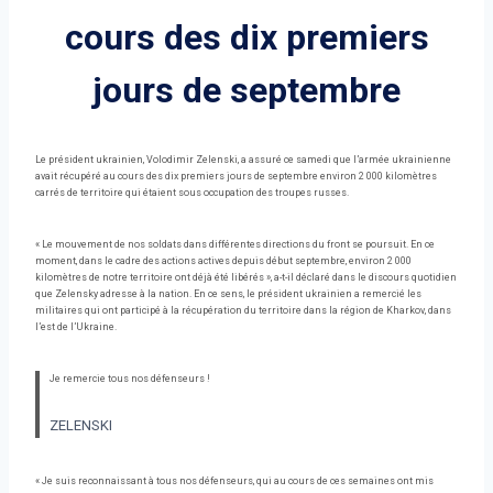
cours des dix premiers
jours de septembre
Le président ukrainien, Volodimir Zelenski, a assuré ce samedi que l’armée ukrainienne
avait récupéré au cours des dix premiers jours de septembre environ 2 000 kilomètres
carrés de territoire qui étaient sous occupation des troupes russes.
« Le mouvement de nos soldats dans différentes directions du front se poursuit. En ce
moment, dans le cadre des actions actives depuis début septembre, environ 2 000
kilomètres de notre territoire ont déjà été libérés », a-t-il déclaré dans le discours quotidien
que Zelensky adresse à la nation. En ce sens, le président ukrainien a remercié les
militaires qui ont participé à la récupération du territoire dans la région de Kharkov, dans
l’est de l’Ukraine.
Je remercie tous nos défenseurs !
ZELENSKI
« Je suis reconnaissant à tous nos défenseurs, qui au cours de ces semaines ont mis