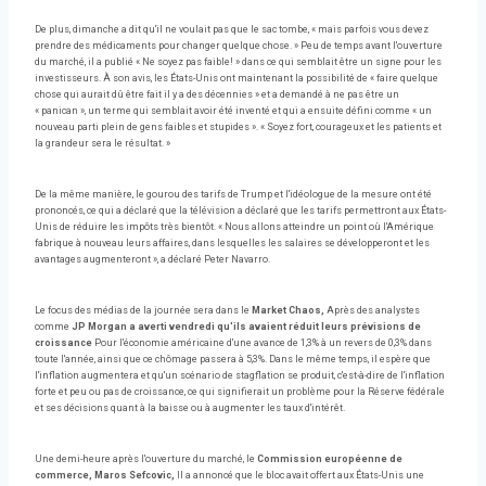
De plus, dimanche a dit qu'il ne voulait pas que le sac tombe, « mais parfois vous devez
prendre des médicaments pour changer quelque chose. » Peu de temps avant l'ouverture
du marché, il a publié « Ne soyez pas faible! » dans ce qui semblait être un signe pour les
investisseurs. À son avis, les États-Unis ont maintenant la possibilité de « faire quelque
chose qui aurait dû être fait il y a des décennies » et a demandé à ne pas être un
« panican », un terme qui semblait avoir été inventé et qui a ensuite défini comme « un
nouveau parti plein de gens faibles et stupides ». « Soyez fort, courageux et les patients et
la grandeur sera le résultat. »
De la même manière, le gourou des tarifs de Trump et l'idéologue de la mesure ont été
prononcés, ce qui a déclaré que la télévision a déclaré que les tarifs permettront aux États-
Unis de réduire les impôts très bientôt. « Nous allons atteindre un point où l'Amérique
fabrique à nouveau leurs affaires, dans lesquelles les salaires se développeront et les
avantages augmenteront », a déclaré Peter Navarro.
Le focus des médias de la journée sera dans le
Market Chaos,
Après des analystes
comme
JP Morgan a averti vendredi qu'ils avaient réduit leurs prévisions de
croissance
Pour l'économie américaine d'une avance de 1,3% à un revers de 0,3% dans
toute l'année, ainsi que ce chômage passera à 5,3%. Dans le même temps, il espère que
l'inflation augmentera et qu'un scénario de stagflation se produit, c'est-à-dire de l'inflation
forte et peu ou pas de croissance, ce qui signifierait un problème pour la Réserve fédérale
et ses décisions quant à la baisse ou à augmenter les taux d'intérêt.
Une demi-heure après l'ouverture du marché, le
Commission européenne de
commerce, Maros Sefcovic,
Il a annoncé que le bloc avait offert aux États-Unis une