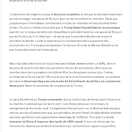
actuelles à la fin de la journée.
L'impression des experts est que le
fausses nouvelles
Le fait que le président américain
puisse envisager une pause de 90 jours pour les tarifs a calmé les marchés. Parce que
jusqu'à ce que l'intimidateur commence à circuler, les marchés ont accumulé de fortes
chutes. Plusieurs médias ont publié que le
Trump Kevin Hasett Advisor économique
avait dit sur le réseau de télévision
Renard
Que le président valorise une pause de 90 jours
aux tarifs, alors qu'il ne l'était pas. « Je pense que le président décidera de ce que le
président va décider », a été la réponse qu'il a vraiment donnée à la question des
journalistes sur Trump pourrait paralyser la mesure. Ensuite, la Maison Blanche a nié
que le président valorisait toute pause.
Mais l'épisode a fait terminer la journée avec le
Dow Jones
tomber un
0,9%,
bien en
dessous de ce qu'il a fait dans les premières heures de contribution; Alors que les
marchés boursiers européens ont clôturé 4% et les Asiatiques encore plus: l'indice
principal de la Chine a perdu 13%, le pire jour de la crise financière asiatique. La semaine
dernière, le
American Bag a vu une mode de 6,6 milliards de dollars en seulement
deux jours
Après les annonces de nouveaux tarifs Trump.
Le sac a été effréné au
Trump commente,
Que ce lundi et peu de temps avant l'ouverture
du marché, il a déclaré que les tarifs sont « une chose précieuse » et ont exclu le
changement de feuille de route. Il a également fait pression sur la Réserve fédérale pour
réduire ses taux d'intérêt, bien que son président, Jerome Powell, ait déjà déclaré vendredi
que cela signifierait une augmentation davantage de l'inflation. Plus tard, il a décidé
menacer la Chine d'imposer des tarifs de 104% mardi
Si vous ne retirez pas les
mesures en réponse aux produits américains qui sont entrés en vigueur aujourd'hui.