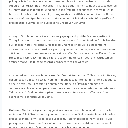
politique de tarifs zéro dans les deux sens pour les voitures et les biens industriels.
Aujourd'hui, l'UE facture à 10% des tarifs sur les produits américains des deux catégories
qui entrent dans leur territoire, tandis que les États-Unis ont imposé le samedi 10% de
tarifs sur tous les produits de l'UE, qui augmenteront à 20% le mercredi 9 avril. « Nous
sommes prêts à répondre avec des contre-mesures et défendre nos intérêts », a déclaré le
président de la Commission européenne, Ursula von Der Leyen.
« Il s'agit d'équilibrer notre économie avec
pays qui ont profité
De nous « , a déclaré
Trump lundi dans un autre des nombreux messages qu'il a publiés dans Truth Social en
quelques minutes, insistant sur le faux argument selon lequel il a été contraint
d'approuver les impôts. » Il y a des pays qui, depuis des décennies, sont devenus riches au
détriment du travail des dossiers américains. « » Ce n'est pas durable. Les États-Unis ne
peuvent pas perdre 1,9 milliard de dollars de commerce « , a-t-il souligné peu de temps
avant de recevoir l'équipe de baseball des Dodgers de Los Angeles.
« Ils nous disent des pays du monde entier. Des prélèvements difficiles, mais équitables,
sont imposés. J'ai parlé avec le Premier ministre japonais ce matin, il envoie une équipe
de haut niveau pour négocier! Ils ont très mal traité les États-Unis en matière
commerciale. Ils n'achètent pas nos voitures, mais nous achetons des millions de leurs.
Cela se produit également en agriculture et bien d'autres choses. » «Tout ce qui doit
changer, mais surtout avec la Chine.
Goldman Sachs
Il a également aggravé ses prévisions sur le dollar, affirmant qu'ils
s'attendent à la faiblesse que ce premier trimestre connaît plus profondément dans les
prochains mois. Parmi les raisons qui ont cité, l'incertitude concernant les politiques
publiques, qui affectent déjà la confiance des consommateurs et des entreprises et la
mise en œuvre de tarifs qui compliquent que la bourse augmente.