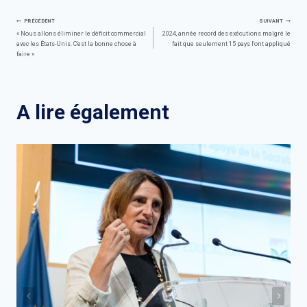
Navigation
PRÉCÉDENT
SUIVANT
« Nous allons éliminer le déficit commercial
2024, année record des exécutions malgré le
avec les États-Unis. C'est la bonne chose à
fait que seulement 15 pays l'ont appliqué
de
faire »
l’article
A lire également