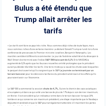
Bulus a été étendu que
Trump allait arrêter les
tarifs
« Les tarifs vont faire ce pays très riche. Nous sommes déjà riches de toute façon, mais
nous sommes riches d'une certaine manière », a déclaré Donald Trump ce lundi lors d'une
conférence de presse avec le Premier ministre israélien, Benjamín Netanyahu. Les
marchés semblent différents à commenter. Le jour de l'extrême volatilité et du désespoir à
Wall Street s'est terminé avec l'indice
S&P 500 baissant de 0,2%
Et le NASDAQ a
augmenté de 0,2% après que les fausses nouvelles ont été prolongées que le président
aurait pu décider d'arrêter les tarifs. Une terre mixte qui a sauvé les chutes avec lesquelles
le parquet s'est ouvert et qu'ils craignent que le S&P
La journée se terminant par un
terrain baissier
pour les décisions tarifaires du président américain et les effets qu'ils
pourraient avoir sur l'économie.
Le S&P 500 a commencé la session
chute de 4,7%,
Suivre le chemin des sacs asiatiques
et européens, et dans ce qui a été une baisse de plus de 17% depuis son dernier maximum,
en février. Il est considéré qu'un indicateur entre dans le terrain baissier lorsque 20%
tombe en ce qui concerne son maximum précédent, une étape importante que le Nasdaq a
déjà atteint vendredi et que le S&P pourrait également atteindre s'il maintient les pertes