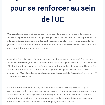
pour se renforcer au sein
de l'UE
Wizz Air
, la compagnie aérienne hongroise vient d'inaugurer une nouvelle route qui
reliera la capitale du pays au principal aéroport de Bruxelles. L'entreprise se prépare ainsi
à
la présidence tournante du Conseil européen que la Hongrie assumera le 1er
juillet
. Ce n'est pas la seule route que les avions fuchsia vont commencer à opérer, car ils
cherchent à devenir plus forts en Europe.
Jusqu'à présent, WizzAir effectuait uniquement des vols vers Bruxelles à l'aéroport de
Bruxelles.
Charleroi
, une base très commune également pour Ryanair et située à environ
70 kilomètres de la capitale européenne. Mais profitant du tour de force de la Hongrie à la
tête de l'institution où se réunissent les dirigeants des gouvernements de l'Union
européenne,
WizzAir a lancé une liaison vers l'aéroport de Zaventem
à seulement 11
kilomètres de Bruxelles.
« Nous sommes convaincus que, même après la présidence hongroise de l'UE, nous
continuerons à offrir une large gamme de services, offrant aux passagers voyageant entre
les deux capitales davantage d'options de voyage, des prix de billets compétitifs et une
stimulation du tourisme entre les deux pays », il expliqua
Mate Ritter
responsable du
développement des vols à l'aéroport de Budapest, aux médias du pays.