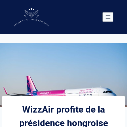
Skip
to
content
WizzAir profite de la
présidence hongroise