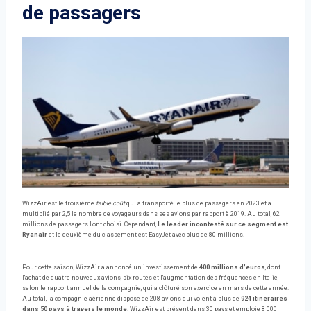
de passagers
WizzAir est le troisième
faible coût
qui a transporté le plus de passagers en 2023 et a
multiplié par 2,5 le nombre de voyageurs dans ses avions par rapport à 2019. Au total, 62
millions de passagers l'ont choisi. Cependant,
Le leader incontesté sur ce segment est
Ryanair
et le deuxième du classement est EasyJet avec plus de 80 millions.
Pour cette saison, WizzAir a annoncé un investissement de
400 millions d'euros
, dont
l'achat de quatre nouveaux avions, six routes et l'augmentation des fréquences en Italie,
selon le rapport annuel de la compagnie, qui a clôturé son exercice en mars de cette année.
Au total, la compagnie aérienne dispose de 208 avions qui volent à plus de
924 itinéraires
dans 50 pays à travers le monde
. WizzAir est présent dans 30 pays et emploie 8 000