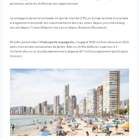
personnes, selon les chiffres de son rapport annuel.
La compagnie aérienne est leader en part de marché (27%) en Europe centrale et orientale
et a également consolidé ses investissements dans ces zones. Depuis juin, elle a élargi
ses vols depuis Tirana (Albanie) mais aussi depuis Bucarest (Roumanie).
WizzAir, présent dans
14 aéroports espagnols,
Il a gagné 365,9 millions d'euros en 2023,
après trois années consécutives de pertes. Avec un chiffre d'affaires supérieur à 5
milliards d'euros, le résultat opérationnel a dépassé 437 millions, également positif après
trois ans.