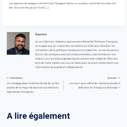
Les agences de voyages estiment que l'Espagne battra un nouveau record de touristes cet
été. C'est comme ça qu'il l'a dit […]
Damien
Je suis Damien, rédacteur passionné à Actualité Politique Française,
un espace que j'ai investi dès sa création en 2020 pour démêler les
intrications de la politique française et européenne. Je me consacre à
fournir des analyses précises et documentées, visant à éclairer nos
lecteurs sur les enjeux géopolitiques actuels avec intégrité. Mon but :
faire de notre média une source fiable pour ceux qui recherchent une
information de qualité et indépendante.
Navigation
PRÉCÉDENT
SUIVANT
Un sondage place l'extrême droite de Le Pen
« Je cours pour affronter l'extrême droite et
proche de la majorité absolue aux élections
défendre les Français à l'étranger »
de
législatives françaises
l’article
A lire également