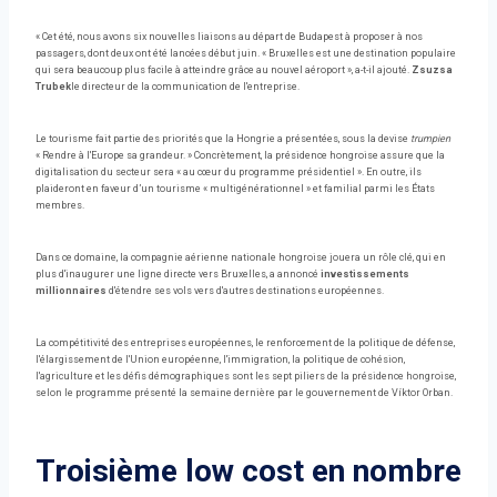
« Cet été, nous avons six nouvelles liaisons au départ de Budapest à proposer à nos
passagers, dont deux ont été lancées début juin. « Bruxelles est une destination populaire
qui sera beaucoup plus facile à atteindre grâce au nouvel aéroport », a-t-il ajouté.
Zsuzsa
Trubek
le directeur de la communication de l'entreprise.
Le tourisme fait partie des priorités que la Hongrie a présentées, sous la devise
trumpien
« Rendre à l'Europe sa grandeur. » Concrètement, la présidence hongroise assure que la
digitalisation du secteur sera « au cœur du programme présidentiel ». En outre, ils
plaideront en faveur d’un tourisme « multigénérationnel » et familial parmi les États
membres.
Dans ce domaine, la compagnie aérienne nationale hongroise jouera un rôle clé, qui en
plus d'inaugurer une ligne directe vers Bruxelles, a annoncé
investissements
millionnaires
d'étendre ses vols vers d'autres destinations européennes.
La compétitivité des entreprises européennes, le renforcement de la politique de défense,
l'élargissement de l'Union européenne, l'immigration, la politique de cohésion,
l'agriculture et les défis démographiques sont les sept piliers de la présidence hongroise,
selon le programme présenté la semaine dernière par le gouvernement de Víktor Orban.
Troisième low cost en nombre