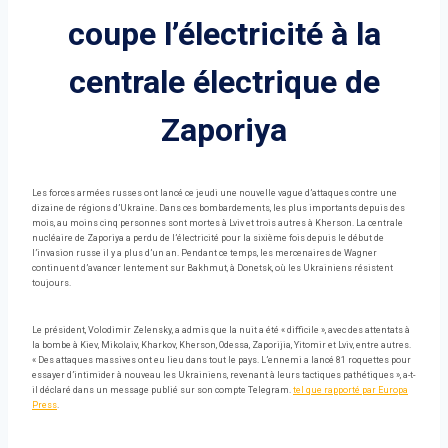
coupe l’électricité à la
centrale électrique de
Zaporiya
Les forces armées russes ont lancé ce jeudi une nouvelle vague d’attaques contre une
dizaine de régions d’Ukraine. Dans ces bombardements, les plus importants depuis des
mois, au moins cinq personnes sont mortes à Lviv et trois autres à Kherson. La centrale
nucléaire de Zaporiya a perdu de l’électricité pour la sixième fois depuis le début de
l’invasion russe il y a plus d’un an. Pendant ce temps, les mercenaires de Wagner
continuent d’avancer lentement sur Bakhmut, à Donetsk, où les Ukrainiens résistent
toujours.
Le président, Volodimir Zelensky, a admis que la nuit a été « difficile », avec des attentats à
la bombe à Kiev, Mikolaiv, Kharkov, Kherson, Odessa, Zaporijia, Yitomir et Lviv, entre autres.
« Des attaques massives ont eu lieu dans tout le pays. L’ennemi a lancé 81 roquettes pour
essayer d’intimider à nouveau les Ukrainiens, revenant à leurs tactiques pathétiques », a-t-
il déclaré dans un message publié sur son compte Telegram.
tel que rapporté par Europa
Press
.