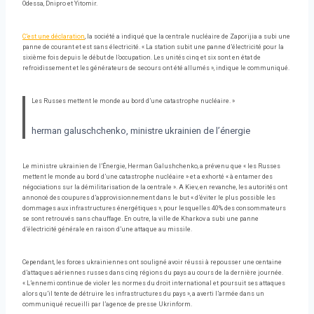
Odessa, Dnipro et Yitomir.
C’est une déclaration
, la société a indiqué que la centrale nucléaire de Zaporijia a subi une
panne de courant et est sans électricité. « La station subit une panne d’électricité pour la
sixième fois depuis le début de l’occupation. Les unités cinq et six sont en état de
refroidissement et les générateurs de secours ont été allumés », indique le communiqué.
Les Russes mettent le monde au bord d’une catastrophe nucléaire. »
herman galuschchenko, ministre ukrainien de l’énergie
Le ministre ukrainien de l’Énergie, Herman Galushchenko, a prévenu que « les Russes
mettent le monde au bord d’une catastrophe nucléaire » et a exhorté « à entamer des
négociations sur la démilitarisation de la centrale ». A Kiev, en revanche, les autorités ont
annoncé des coupures d’approvisionnement dans le but « d’éviter le plus possible les
dommages aux infrastructures énergétiques », pour lesquelles 40% des consommateurs
se sont retrouvés sans chauffage. En outre, la ville de Kharkov a subi une panne
d’électricité générale en raison d’une attaque au missile.
Cependant, les forces ukrainiennes ont souligné avoir réussi à repousser une centaine
d’attaques aériennes russes dans cinq régions du pays au cours de la dernière journée.
« L’ennemi continue de violer les normes du droit international et poursuit ses attaques
alors qu’il tente de détruire les infrastructures du pays », a averti l’armée dans un
communiqué recueilli par l’agence de presse Ukrinform.