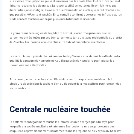
« Les forces d’occupation ne peuvent terroriser que les civils. C’est tout ce qu’ils peuvent
faire, mais cela ne les aidera pas. La responsabilité de tout ce qu’ils ont fait ne va pas
disparaître », a-t-il souligné. Il a assuré que l’alimentation électrique serait rétablie dès
que possible. 40% ont été touchés. En ce sens, il a confirmé que certaines infrastructures
vitales ont été touchées, ainsi que plusieurs bâtiments résidentiels.
Le gouverneur de la région de Lviv, Maxim Kozitski, a confirmé qu’au moins cinq
personnes ont été tuées par des bombardements dans une zone résidentielle du district
de Zolochiv. Un incendie a touché plusieurs habitations, véhicules et locaux.
Le chef du bureau présidentiel ukrainien, Andriy Yermak, a condamné les attentats et a
qualifié les auteurs de « terroristes », qu’il a accusés de « tout faire pour laisser les
Ukrainiens sans électricité ».
Auparavant, le maire de Kiev, Vitali Klitschko, a confirmé que les attentats ont fait
plusieurs blessés dans la capitale, bien qu’ils soient déjà hospitalisés pour recevoir des
soins médicaux.
Centrale nucléaire touchée
Les attentats ont également touché les infrastructures énergétiques du pays, pour
lesquelles la société nucléaire ukrainienne Energoatom a mis en garde contre des
coupures d’approvisionnement, notamment dans les régions de Kiev, Mykolaïv, Kharkov,