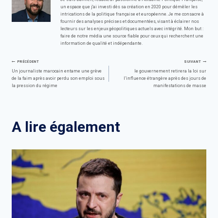
un espace que j'ai investi dès sa création en 2020 pour démêler les
intrications de la politique française et européenne. Je me consacre à
fournir des analyses précises et documentées, visant à éclairer nos
lecteurs sur les enjeux géopolitiques actuels avec intégrité. Mon but :
faire de notre média une source fiable pour ceux qui recherchent une
information de qualité et indépendante.
Navigation
PRÉCÉDENT
SUIVANT
Un journaliste marocain entame une grève
le gouvernement retirera la loi sur
de la faim après avoir perdu son emploi sous
l’influence étrangère après des jours de
de
la pression du régime
manifestations de masse
l’article
A lire également