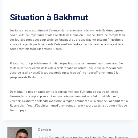
Situation à Bakhmut
Les forces russes continuent d’avancer dans les environs de la ville de Bakhmut, qui est
devenue d’une importance vitale à ce stade de l’invasion russe de l’Ukraine, compte tenu
des lourdes pertes des deux côtés. Le fondateur du groupe Wagner, Yevgeni Prigozhin, a
annoncé ce jeudi que la région de Dubovo et Vasilevka, au nord-ouest de la ville, est déjà
sous « contrôle total » des forces russes.
Prigozhin, qui a précédemment indiqué que le groupe de mercenaires russes contrôle
toute la partie orientale de la ville, a déclaré dans un communiqué que la zone au nord-
ouest de la ville « est déjà sous contrôle russe bien qu’il y ait des affrontements à la
périphérie de Bakhmut ». .
De même, il a mis en garde contre le déploiement par l’Ukraine de quatre unités de
l’armée dans la région pour arrêter l’avancée précisément vers Bakhmut. Mercredi,
Zelenski a exhorté à défendre avec force la région, estimant que la prise de Bakhmut par la
Russie signifierait l’établissement d’une « route directe » pour accéder à d’autres villes de
l’est du pays.
Damien
Je suis Damien, rédacteur passionné à Actualité Politique Française,