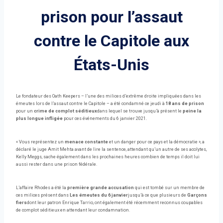
prison pour l’assaut
contre le Capitole aux
États-Unis
Le fondateur des Oath Keepers – l’une des milices d’extrême droite impliquées dans les
émeutes lors de l’assaut contre le Capitole – a été condamné ce jeudi à
18 ans de prison
pour un
crime de complot séditieux
dans lequel se trouve jusqu’à présent le
peine la
plus longue infligée
pour ces événements du 6 janvier 2021.
« Vous représentez un
menace constante
et un danger pour ce pays et la démocratie », a
déclaré le juge Amit Mehta avant de lire la sentence, attendant qu’un autre de ses acolytes,
Kelly Meggs, sache également dans les prochaines heures combien de temps il doit lui
aussi rester dans une prison fédérale.
L’affaire Rhodes a été la
première grande accusation
qui est tombé sur un membre de
ces milices présent dans
Les émeutes du 6 janvier
jusqu’à ce que plusieurs de
Garçons
fiers
dont leur patron Enrique Tarrio, ont également été récemment reconnus coupables
de complot séditieux en attendant leur condamnation.