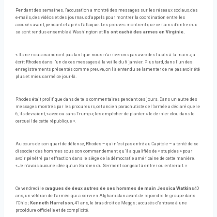
Pendant des semaines, l’accusation a montré des messages sur les réseaux sociaux, des
e-mails, des vidéos et des journaux d’appels pour montrer la coordination entre les
accusés avant, pendant et après l’attaque. Les preuves montrent que certains d’entre eux
se sont rendus ensemble à Washington et
Ils ont caché des armes en Virginie.
« Ils ne nous craindront pas tant que nous n’arriverons pas avec des fusils à la main », a
écrit Rhodes dans l’un de ces messages à la veille du 6 janvier. Plus tard, dans l’un des
enregistrements présentés comme preuve, on l’a entendu se lamenter de ne pas avoir été
plus et mieux armé ce jour-là.
Rhodes était prolifique dans de tels commentaires pendant ces jours. Dans un autre des
messages montrés par les procureurs, cet ancien parachutiste de l’armée a déclaré que le
6, ils devraient, « avec ou sans Trump », les empêcher de planter « le dernier clou dans le
cercueil de cette république ».
Au cours de son quart de défense, Rhodes – qui n’est pas entré au Capitole – a tenté de se
dissocier des hommes sous son commandement, qu’il a qualifiés de « stupides » pour
avoir pénétré par effraction dans le siège de la démocratie américaine de cette manière.
« Je n’avais aucune idée qu’un Gardien du Serment songeait à entrer ou entrerait. »
Ce vendredi le c
vagues de deux autres de ses hommes de main Jessica Watkins
40
ans, un vétéran de l’armée qui a servi en Afghanistan avant de rejoindre le groupe dans
l’Ohio ;
Kenneth Harrelson
, 41 ans, le bras droit de Meggs ; accusés d’entrave à une
procédure officielle et de complicité.