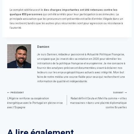
Le complot séditieux est le
des charges importantes ont été retenues contre les
quelque 850 personnes
qui ont été arrêtés pour leur participation à ces émeutes. La
principale accusation que les procureurs ont présentée est celle d’entrée illégale dans un
lieu restreint, tandis que les autres plus récurrentes sont pour agression ou résistance à
l’autorité.
Damien
Je suis Damien, rédacteur passionné à Actualité Politique Française,
un espace que j'ai investi dès sa création en 2020 pour démêler les
intrications de la politique française et européenne. Je me consacre à
fournir des analyses précises et documentées, visant à éclairer nos
lecteurs sur les enjeux géopolitiques actuels avec intégrité. Mon but :
faire de notre média une source fiable pour ceux qui recherchent une
information de qualité et indépendante.
Navigation
PRÉCÉDENT
SUIVANT
L’Algérie renforce sa coopération
Rabat définit Ceuta et Melilla comme « villes
énergétique avec le Portugal en pleine crise
marocaines » dans une plainte diplomatique
de
avec l’Espagne
contre Bruxelles
l’article
A lire également