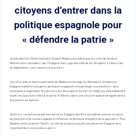
citoyens d’entrer dans la
politique espagnole pour
« défendre la patrie »
Le président du Sénat marocain, Enaam Mayara, considère que les villes de Ceuta et
Melilla sont « occupées » par l’Espagne mais juge possible de les récupérer à l’avenir par
la négociation « sans recourir aux armes ».
Lors d’un acte, le haut responsable de Rabat a encouragé les Marocains résidant en
Espagne à adhérer aux partis politiques espagnols et à participer aux élections « pour
contribuer à rapprocher les opinions des deux pays et former un ‘lobby’ qui aide à défendre
toutes les questions liées à la patrie, le Maroc », dans une allusion apparente également à
la question du Sahara.
Selon lui, « la communauté marocaine en Espagne doit être considérée comme un point
de pression et de soutien capable d’influencer la politique étrangère de ce pays ami ». Pour
Mayara, selon le portail Rue20, « le rôle de la communauté marocaine en Espagne sera
important dans les années à venir ».