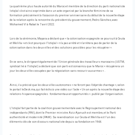
La quatrième plus haute autorité du Maroc et membre de la direction du parti nationaliste
Istiqlal s’est ainsi exprimée dans un acte organisé par la branche féminine de sa
formation précisément à l’occasion du premier anniversaire du début de la nouvelle étape
de la relation après la rencontre du président du gouvernement, Pedro Sánchez, avec
Mohamed VI à Rabat le 7 avril 2022.
Lors de la cérémonie, Mayara a déclaré que « la colonisation espagnole se poursuit à Ceuta
et Melilla » et c’est pourquoi l’Istiqlal « n’a pas arrêté et n’arrêtera pas de parler de la
colonisation dans les deux villes et des solutions possibles pour les récupérer ».
En ce sens, le dirigeant également de l’Union générale des travailleurs marocains (UGTM,
syndicat lié à l’Istiqlal) a déclaré que son parti est convaincu que le Maroc « récupérera un
jour les deux villes occupées par la négociation sans recourir aux armes ». .
Ainsi, il a précisé que les deux villes autonomes « ne feront pas l’objet de chantage », selon
le portail leDesk.ma, qui fait écho à une vidéo sur l’acte « Un an après la nouvelle étape des
relations hispano-espagnoles : fondamentaux et opportunités ». publié par l’organisation.
L’Istiqlal fait partie de la coalition gouvernementale avec le Regroupement national des
indépendants (RNI), dont le Premier ministre Aziz Ajanuch est membre, et le Parti
authenticité et modernité (PAM). Sa revendication sur Ceuta et Melilla est l’un des
éléments clés de son discours nationaliste depuis sa fondation en 1944.