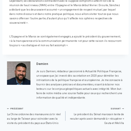
Cependant, ses déclarations contrastent avec le supposé compromis atteint lors de la
réunion de haut niveau (RAN) entre l’Espagne et le Maroc début février. Ensuite, Sánchez
a déclaré que les deux avaient assumé « un engagement de respect mutuel, par lequel
dans notre discours et dans notre pratique politique, nous allons éviter tout ce que nous
savons offenser l’autre partie, d’autant plus qu’il affecte nos sphères respectives de
souveraineté » .
L’Espagne et le Maroc se sont également engagés, a ajouté le président du gouvernement,
« à la transparence et à la communication permanente » et pour cette raison ils recourront
toujours « au dialogue et non au fait accompli ».
Damien
Je suis Damien, rédacteur passionné à Actualité Politique Française,
un espace que j'ai investi dès sa création en 2020 pour démêler les
intrications de la politique française et européenne. Je me consacre à
fournir des analyses précises et documentées, visant à éclairer nos
lecteurs sur les enjeux géopolitiques actuels avec intégrité. Mon but :
faire de notre média une source fiable pour ceux qui recherchent une
information de qualité et indépendante.
Navigation
PRÉCÉDENT
SUIVANT
La Chine ordonne des manœuvres à tir réel
Le président du Sénat marocain tente de
au large de Taïwan pour coïncider avec la
reculer après avoir demandé à « récupérer »
de
visite du président du pays aux États-Unis
Ceuta et Melilla